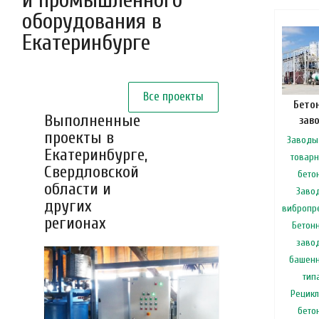
оборудования в
Екатеринбурге
Все проекты
Бето
Выполненные
зав
проекты в
Заводы
Екатеринбурге,
товарн
Свердловской
бето
области и
Заво
других
вибропр
регионах
Бетон
заво
башенн
тип
Рецикл
бето