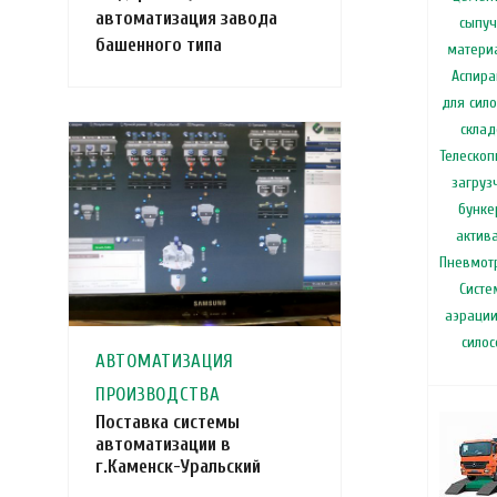
автоматизация завода
сыпуч
башенного типа
матери
Аспира
для сило
склад
Телескоп
загруз
бунке
актив
Пневмот
Систе
аэрации
силос
АВТОМАТИЗАЦИЯ
ПРОИЗВОДСТВА
Поставка системы
автоматизации в
г.Каменск-Уральский