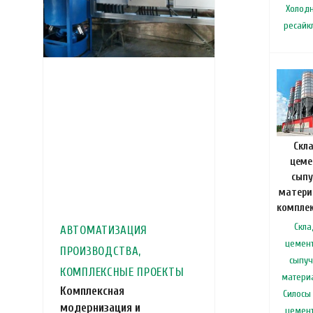
Холод
ресайк
Скл
цеме
сыпу
матери
Скла
АВТОМАТИЗАЦИЯ
цемент
ПРОИЗВОДСТВА,
сыпуч
КОМПЛЕКСНЫЕ ПРОЕКТЫ
матери
Комплексная
Силосы
модернизация и
цемент