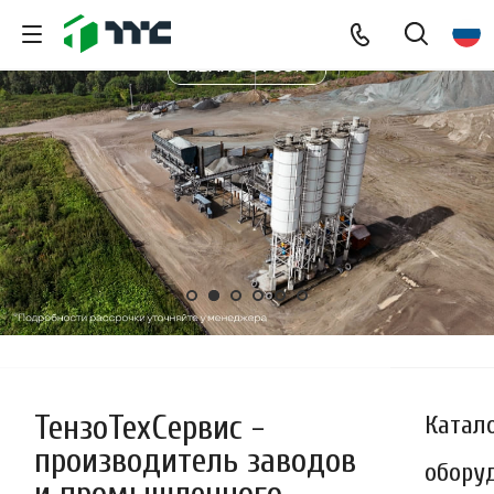
ТензоТехСервис -
Катал
производитель заводов
обору
и промышленного