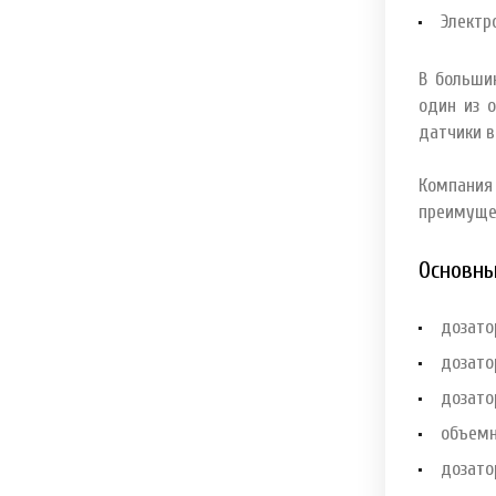
Электр
В больши
один из 
датчики в
Компания 
преимущес
Основны
дозато
дозато
дозато
объемн
дозато