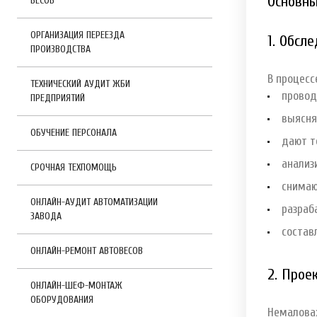
Основны
ВЕСОВ
ОРГАНИЗАЦИЯ ПЕРЕЕЗДА
1. Обсл
ПРОИЗВОДСТВА
В процес
ТЕХНИЧЕСКИЙ АУДИТ ЖБИ
провод
ПРЕДПРИЯТИЙ
выясня
ОБУЧЕНИЕ ПЕРСОНАЛА
дают т
анализ
СРОЧНАЯ ТЕХПОМОЩЬ
снима
ОНЛАЙН-АУДИТ АВТОМАТИЗАЦИИ
разраб
ЗАВОДА
соcтав
ОНЛАЙН-РЕМОНТ АВТОВЕСОВ
2. Прое
ОНЛАЙН-ШЕФ-МОНТАЖ
ОБОРУДОВАНИЯ
Немаловаж