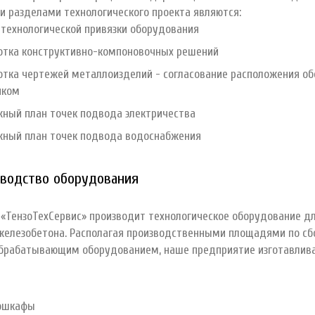
 разделами технологического проекта являются:
 технологической привязки оборудования
отка конструктивно-компоновочных решений
отка чертежей металлоизделий - согласование расположения об
иком
ный план точек подвода электричества
ный план точек подвода водоснабжения
зводство оборудования
«ТензоТехСервис» производит технологическое оборудование дл
железобетона. Располагая производственными площадями по сб
брабатывающим оборудованием, наше предприятие изготавлив
П
ошкафы