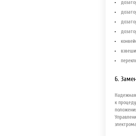
дозато
дозато
дозато
дозато
конвей
взвеши
перекл
6. Заме
Надежная
к процеду
положени
Управле
электром