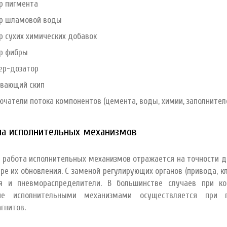
р пигмента
р шламовой воды
р сухих химических добавок
р фибры
ер-дозатор
вающий скип
ючатели потока компонентов (цемента, воды, химии, заполнител
на исполнительных механизмов
 работа исполнительных механизмов отражается на точности д
ре их обновления. С заменой регулирующих органов (привода, 
я и пневмораспределители. В большинстве случаев при к
ние исполнительными механизмами осуществляется при 
агнитов.