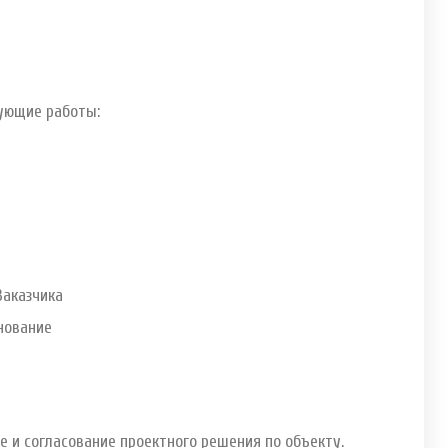
едующие работы:
Заказчика
снование
 и согласование проектного решения по объекту.