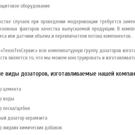
ощитовое оборудование
нстве случаев при проведении модернизации требуется замен
основных факторов качества выпускаемой продукции. В комп
еса или датчики объема и переключатели потока компонентов.
«ТензоТехСервис» всю номенклатурную группу дозаторов изгот
тв является то, что мы можем конструировать и изготавливат
е виды дозаторов, изготавливаемые нашей компа
р цемента
р воды
р песка/щебня
ый дозатор керамзита
р жидких химических добавок