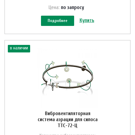
Цена:
по зап
р
осу
Купить
Подробнее
в наличии
Вибровентиляторная
система аэрации для силоса
ТТС-72-Ц