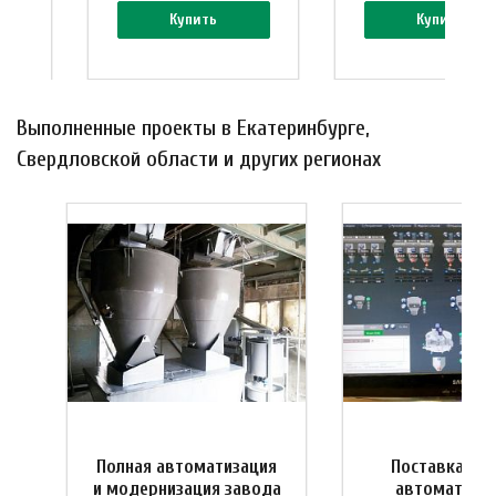
Купить
Купить
Выполненные проекты в Екатеринбурге,
Свердловской области и других регионах
Полная автоматизация
Поставка си
и
и модернизация завода
автоматизац