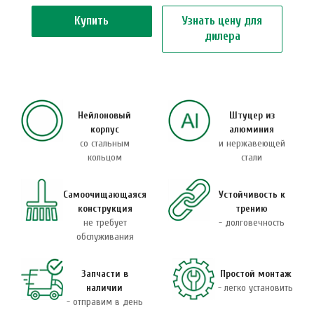
Купить
Узнать цену для
дилера
Нейлоновый
Штуцер из
корпус
алюминия
со стальным
и нержавеющей
кольцом
стали
Самоочищающаяся
Устойчивость к
конструкция
трению
не требует
- долговечность
обслуживания
Запчасти в
Простой монтаж
наличии
- легко установить
- отправим в день