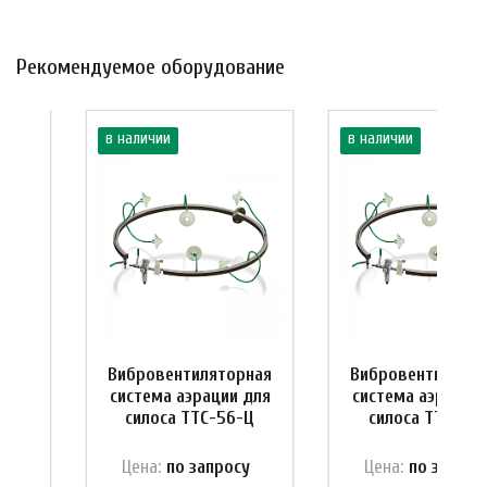
Рекомендуемое оборудование
в наличии
в наличии
рная
Вибровентиляторная
Вибровентилятор
 для
система аэрации для
система аэрации
-Ц
силоса ТТС-56-Ц
силоса ТТС-35
у
Цена:
по зап
р
осу
Цена:
по зап
р
ос