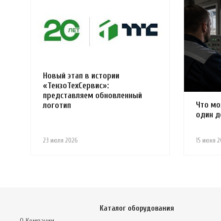
Новый этап в истории
«ТензоТехСервис»:
представляем обновленный
Что мо
логотип
один д
23 июля 2026
15 июня 2
Каталог оборудования
О Компании