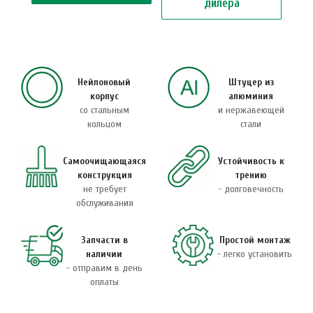
дилера
Нейлоновый
Штуцер из
корпус
алюминия
со стальным
и нержавеющей
кольцом
стали
Самоочищающаяся
Устойчивость к
конструкция
трению
не требует
- долговечность
обслуживания
Запчасти в
Простой монтаж
наличии
- легко установить
- отправим в день
оплаты