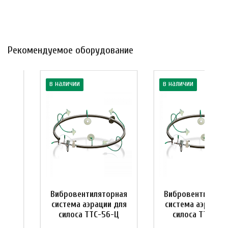
Рекомендуемое оборудование
в наличии
в наличии
рная
Вибровентиляторная
Вибровентилятор
 для
система аэрации для
система аэрации
-Ц
силоса ТТС-56-Ц
силоса ТТС-35