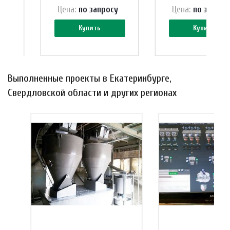
у
Цена:
по зап
р
осу
Цена:
по зап
р
ос
Купить
Купить
Выполненные проекты в Екатеринбурге,
Свердловской области и других регионах