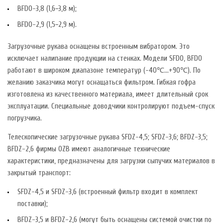
BFDO-3,8 (1,6−3,8 м);
BFDO-2,9 (1,5−2,9 м).
Загрузочные рукава оснащены встроенным вибратором. Это
исключает налипание продукции на стенках. Модели SFDO, BFDO
работают в широком диапазоне температур (-40℃…+90℃). По
желанию заказчика могут оснащаться фильтром. Гибкая гофра
изготовлена из качественного материала, имеет длительный срок
эксплуатации. Специальные доводчики контролируют подъем-спуск
погрузчика.
Телескопические загрузочные рукава SFDZ-4,5; SFDZ-3,6; BFDZ-3,5;
BFDZ-2,6 фирмы OZB имеют аналогичные технические
характеристики, предназначены для загрузки сыпучих материалов в
закрытый транспорт:
SFDZ-4,5 и SFDZ-3,6 (встроенный фильтр входит в комплект
поставки);
BFDZ-3,5 и BFDZ-2,6 (могут быть оснащены системой очистки по