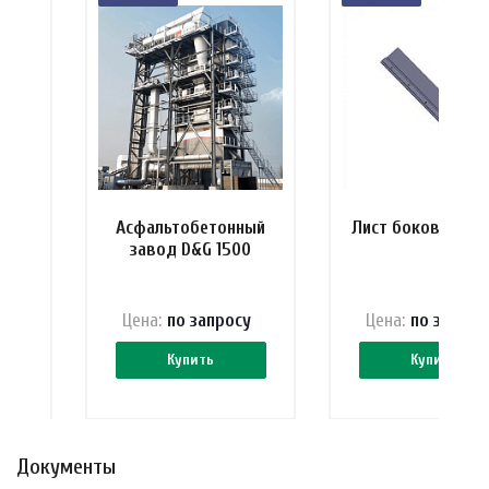
ель
Асфальтобетонный
Лист боковой Er
00
завод D&G 1500
 ₽
Цена:
по зап
р
осу
Цена:
по зап
р
ос
Купить
Купить
Документы