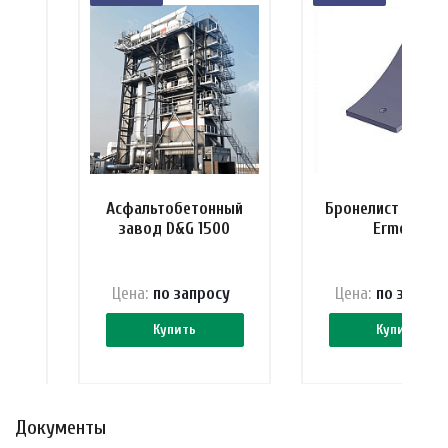
ель
Асфальтобетонный
Бронелист основ
00
завод D&G 1500
Ermont
 ₽
Цена:
по зап
р
осу
Цена:
по зап
р
ос
Купить
Купить
Документы