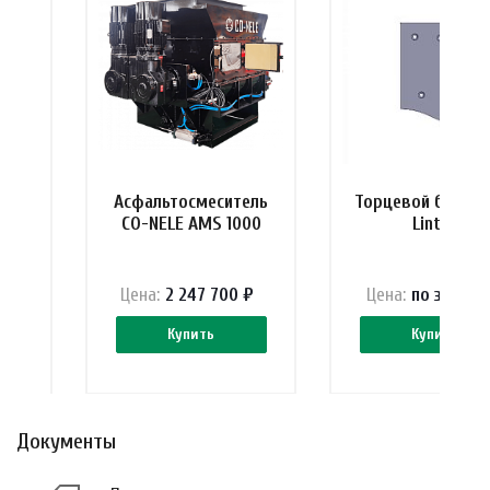
я
Асфальтосмеситель
Торцевой бронел
ных
CO-NELE AMS 1000
Lintec
у
Цена:
2 247 700 ₽
Цена:
по зап
р
ос
Купить
Купить
Документы