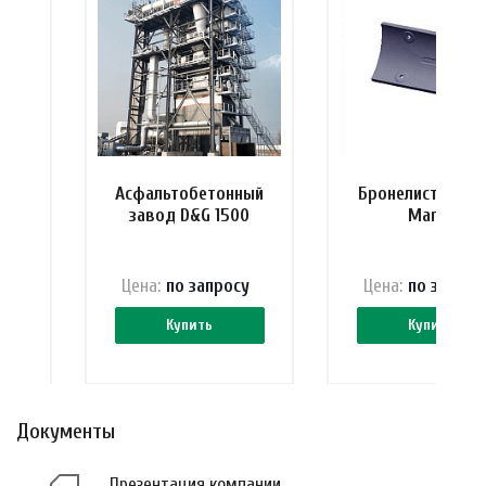
ель
Асфальтобетонный
Бронелист затв
00
завод D&G 1500
Marini
 ₽
Цена:
по зап
р
осу
Цена:
по зап
р
ос
Купить
Купить
Документы
Презентация компании