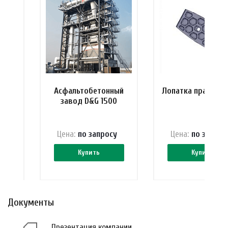
ель
Асфальтобетонный
Лопатка правая Ma
00
завод D&G 1500
 ₽
Цена:
по зап
р
осу
Цена:
по зап
р
ос
Купить
Купить
Документы
Презентация компании