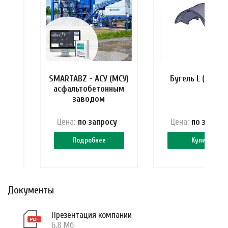
я
SMARTABZ - АСУ (МСУ)
Бугель L (В) Spe
ных
асфальтобетонным
заводом
у
Цена:
по зап
р
осу
Цена:
по зап
р
ос
Подробнее
Купить
Документы
Презентация компании
6.8 Мб