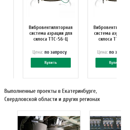
рная
Вибровентиляторная
Вибровентилятор
 для
система аэрации для
система аэрации
-Ц
силоса ТТС-56-Ц
силоса ТТС-35
у
Цена:
по зап
р
осу
Цена:
по зап
р
ос
Купить
Купить
Выполненные проекты в Екатеринбурге,
Свердловской области и других регионах