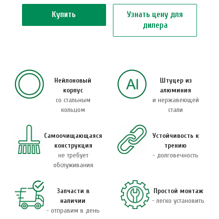
Купить
Узнать цену для
дилера
Нейлоновый
Штуцер из
корпус
алюминия
со стальным
и нержавеющей
кольцом
стали
Самоочищающаяся
Устойчивость к
конструкция
трению
не требует
- долговечность
обслуживания
Запчасти в
Простой монтаж
наличии
- легко установить
- отправим в день