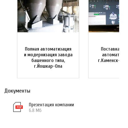
Полная автоматизация
Поставка си
и
и модернизация завода
автоматизац
башенного типа,
г.Каменск-Ура
г.Йошкар-Ола
Документы
Презентация компании
6.8 Мб