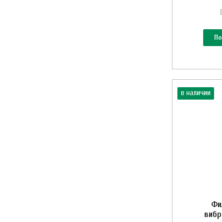
По
в наличии
Фи
вибр