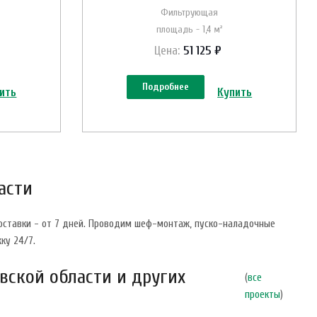
Фильтрующая
площадь - 1,4 м²
Цена:
51 125 ₽
Подробнее
ить
Купить
асти
доставки - от 7 дней. Проводим шеф-монтаж, пуско-наладочные
ку 24/7.
вской области и других
(
все
проекты
)