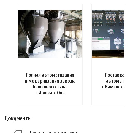
Полная автоматизация
Поставка си
и
и модернизация завода
автоматизац
башенного типа,
г.Каменск-Ура
г.Йошкар-Ола
Документы
Презентация компании