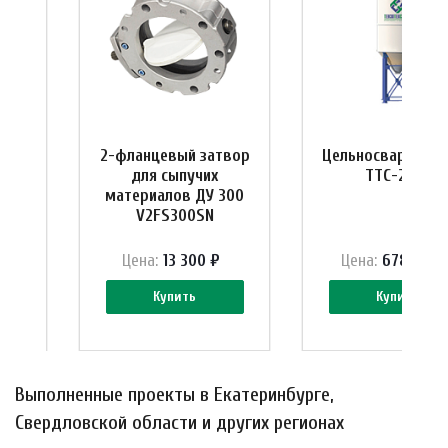
льцо
2-фланцевый затвор
Цельносварной с
в
для сыпучих
ТТС-22-Ц
материалов ДУ 300
V2FS300SN
Цена:
13 300 ₽
Цена:
678 132 ₽
Купить
Купить
Выполненные проекты в Екатеринбурге,
Свердловской области и других регионах