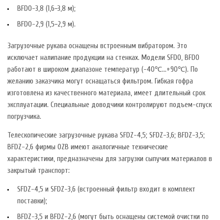
BFDO-3,8 (1,6−3,8 м);
BFDO-2,9 (1,5−2,9 м).
Загрузочные рукава оснащены встроенным вибратором. Это
исключает налипание продукции на стенках. Модели SFDO, BFDO
работают в широком диапазоне температур (-40℃…+90℃). По
желанию заказчика могут оснащаться фильтром. Гибкая гофра
изготовлена из качественного материала, имеет длительный срок
эксплуатации. Специальные доводчики контролируют подъем-спуск
погрузчика.
Телескопические загрузочные рукава SFDZ-4,5; SFDZ-3,6; BFDZ-3,5;
BFDZ-2,6 фирмы OZB имеют аналогичные технические
характеристики, предназначены для загрузки сыпучих материалов в
закрытый транспорт:
SFDZ-4,5 и SFDZ-3,6 (встроенный фильтр входит в комплект
поставки);
BFDZ-3,5 и BFDZ-2,6 (могут быть оснащены системой очистки по