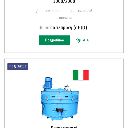
3000/2000
Дополнительная опция: скиповый
подъемник
Цена:
по зап
р
осу (с НДС)
Купить
Подробнее
под заказ