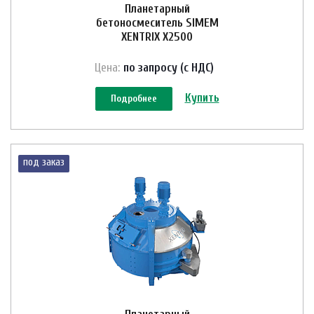
Планетарный
бетоносмеситель SIMEM
XENTRIX X2500
Цена:
по зап
р
осу (с НДС)
Купить
Подробнее
под заказ