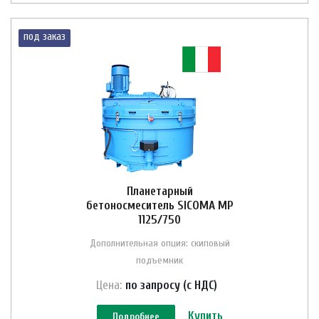
под заказ
Планетарный
бетоносмеситель SICOMA MP
1125/750
Дополнительная опция: скиповый
подъемник
Цена:
по зап
р
осу (с НДС)
Купить
Подробнее