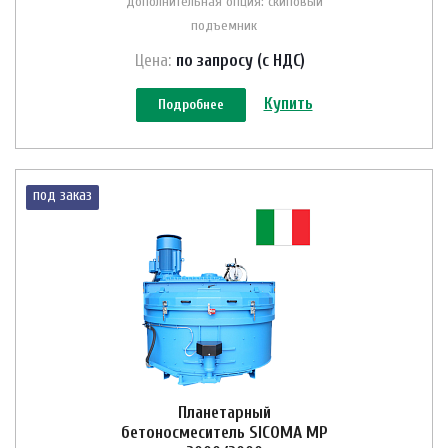
Дополнительная опция: скиповый
подъемник
Цена:
по зап
р
осу (с НДС)
Купить
Подробнее
под заказ
Планетарный
бетоносмеситель SICOMA MP