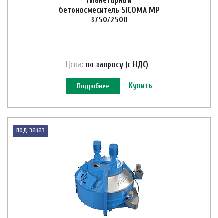
Планетарный
бетоносмеситель SICOMA MP
3750/2500
Цена:
по зап
р
осу (с НДС)
Купить
Подробнее
под заказ