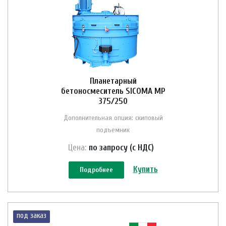
Планетарный
бетоносмеситель SICOMA MP
375/250
Дополнительная опция: скиповый
подъемник
Цена:
по зап
р
осу (с НДС)
Купить
Подробнее
под заказ