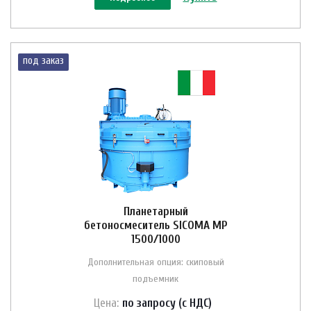
под заказ
Планетарный
бетоносмеситель SICOMA MP
1500/1000
Дополнительная опция: скиповый
подъемник
Цена:
по зап
р
осу (с НДС)