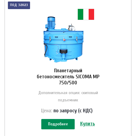
под заказ
Планетарный
бетоносмеситель SICOMA MP
750/500
Дополнительная опция: скиповый
подъемник
Цена:
по зап
р
осу (с НДС)
Купить
Подробнее