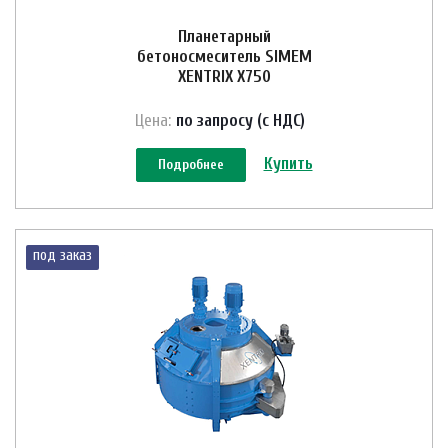
Планетарный
бетоносмеситель SIMEM
XENTRIX X750
Цена:
по зап
р
осу (с НДС)
Купить
Подробнее
под заказ