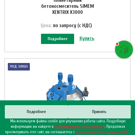
Планетарный
бетоносмеситель SIMEM
XENTRIX X3000
Цена:
по зап
р
осу (с НДС)
Купить
Подробнее
под заказ
Подробнее
Принять
Мы используем файлы cookie для улучшения работы сайта. Подробную
информацию вы найдете в
Политике конфиденциальности
. Продолжая
Планетарный
просматривать этот сайт, вы соглашаетесь с
условиями использования cookie–