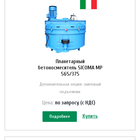
Планетарный
бетоносмеситель SICOMA MP
565/375
Дополнительная опция: скиповый
подъемник
Цена:
по зап
р
осу (с НДС)
Купить
Подробнее