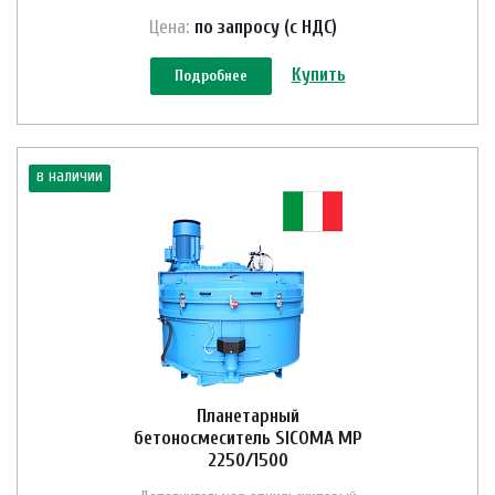
Цена:
по зап
р
осу (с НДС)
Купить
Подробнее
в наличии
Планетарный
бетоносмеситель SICOMA MP
2250/1500