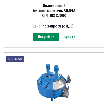
Планетарный
бетоносмеситель SIMEM
XENTRIX X2000
Цена:
по зап
р
осу (с НДС)
Купить
Подробнее
под заказ