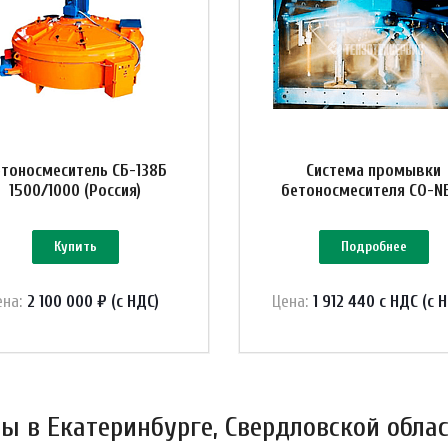
тоносмеситель СБ-138Б
Система промывки
1500/1000 (Россия)
бетоносмесителя CO-N
Купить
Подробнее
ена:
2 100 000 ₽ (с НДС)
Цена:
1 912 440 с НДС (с 
 в Екатеринбурге, Свердловской облас