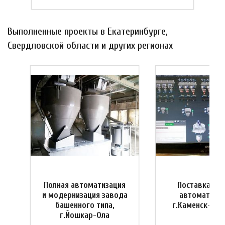
Выполненные проекты в Екатеринбурге,
Свердловской области и других регионах
Полная автоматизация
Поставка си
и
и модернизация завода
автоматизац
башенного типа,
г.Каменск-Ура
г.Йошкар-Ола