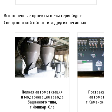
Выполненные проекты в Екатеринбурге,
Свердловской области и других регионах
Полная автоматизация
Поставка си
и
и модернизация завода
автоматизац
башенного типа,
г.Каменск-Ура
г.Йошкар-Ола