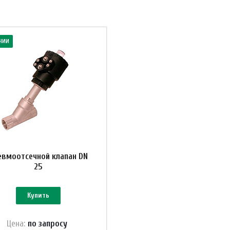
чии
евмоотсечной клапан DN
25
Купить
Цена:
по зап
р
осу