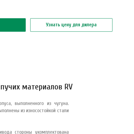
Узнать цену для дилера
пучих материалов RV
уса, выполненного из чугуна.
полнены из износостойкой стали
ивода стороны укомплектована