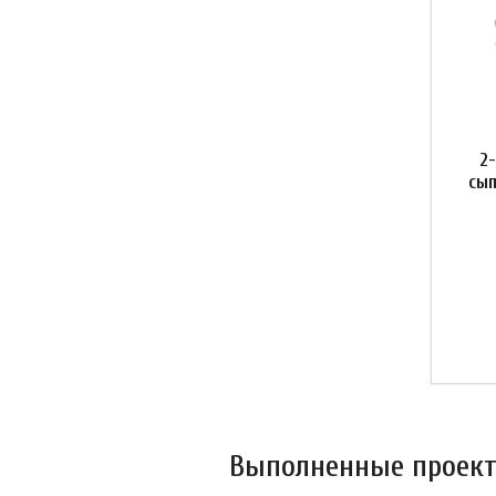
2
сып
Выполненные проекты