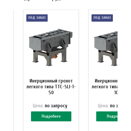
под заказ
под заказ
охот
Инерционный грохот
Инерционный гро
LI-1-
легкого типа ТТС-SLI-1-
легкого типа ТТС-S
50
10
у
Цена:
по зап
р
осу
Цена:
по зап
р
ос
Подробнее
Подробнее