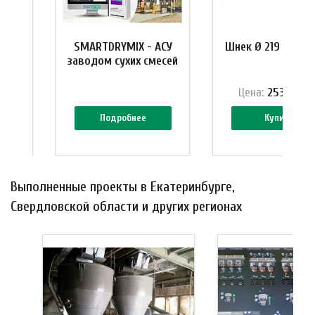
10 м
SMARTDRYMIX - АСУ
Шнек Ø 219 мм, L=
заводом сухих смесей
₽
Цена:
253 344 
Подробнее
Купить
Выполненные проекты в Екатеринбурге,
Свердловской области и других регионах