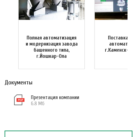
Полная автоматизация
Поставка си
и
и модернизация завода
автоматизац
башенного типа,
г.Каменск-Ура
г.Йошкар-Ола
Документы
Презентация компании
6.8 Мб