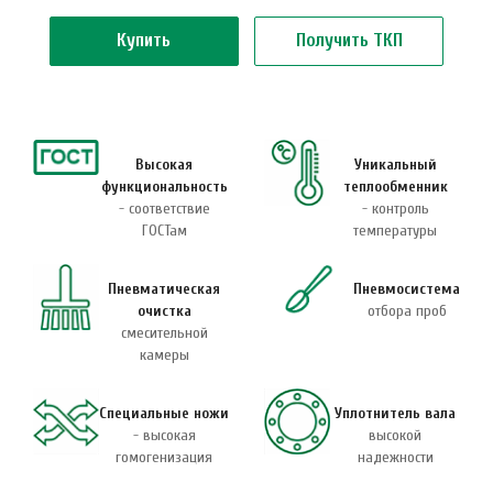
Купить
Получить ТКП
Высокая
Уникальный
функциональность
теплообменник
- соответствие
- контроль
ГОСТам
температуры
Пневматическая
Пневмосистема
очистка
отбора проб
смесительной
камеры
Специальные ножи
Уплотнитель вала
- высокая
высокой
гомогенизация
надежности