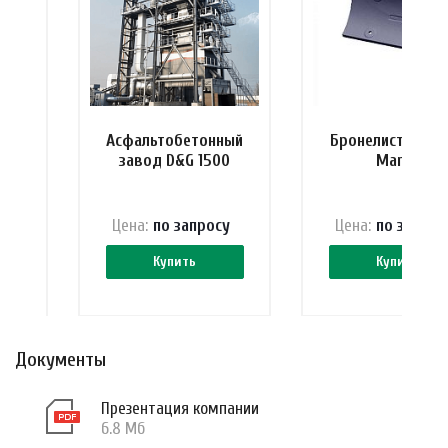
ель
Асфальтобетонный
Бронелист затв
00
завод D&G 1500
Marini
 ₽
Цена:
по зап
р
осу
Цена:
по зап
р
ос
Купить
Купить
Документы
Презентация компании
6.8 Мб